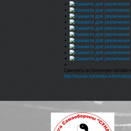
Смотреть встроенную онлайн 
http://sunao.ru/media-informats