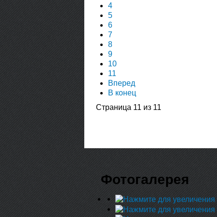
4
5
6
7
8
9
10
11
Вперед
В конец
Страница 11 из 11
Фотогалерея