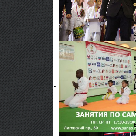
1
p
2
a
S