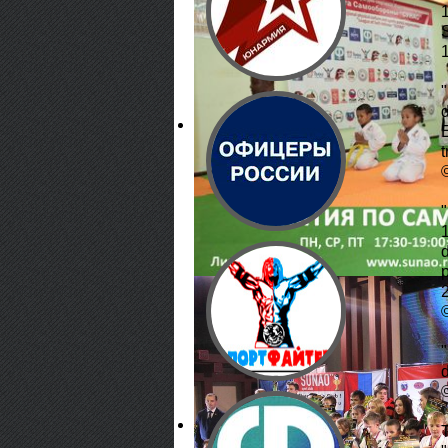
t
1
p
2