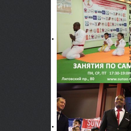
s
M
t